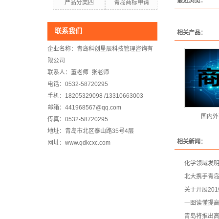
最近浏览：
产品分类四
青岛商标申请
联系我们
相关产品：
企业名称：青岛科创星辰科技管理咨询有
限公司
联系人：董老师 张老师
电话：0532-58720295
手机：18205329098 /13310663003
邮箱：441968567@qq.com
国内外
传真：0532-58720295
地址：青岛市北区泰山路35号4层
相关新闻：
网址：www.qdkcxc.com
化学领域发明
北大携手青岛
关于开展20
一图读懂提
青岛将推出