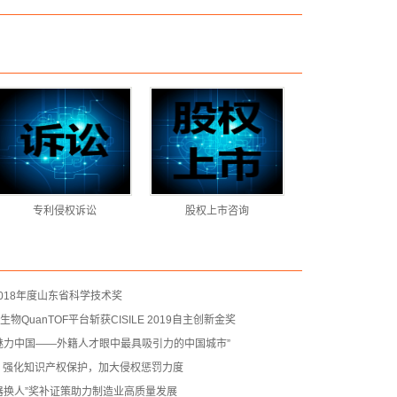
专利侵权诉讼
股权上市咨询
018年度山东省科学技术奖
QuanTOF平台斩获CISILE 2019自主创新金奖
魅力中国——外籍人才眼中最具吸引力的中国城市”
：强化知识产权保护，加大侵权惩罚力度
器换人”奖补证策助力制造业高质量发展